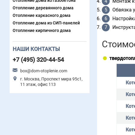
Отопление дома из газобетона
Монтаж к
Отопление деревянного дома
Обвязка у
Отопление каркасного дома
Настройка
Отопление дома из СИП-панелей
Инструкта
Отопление кирпичного дома
Стоимо
НАШИ КОНТАКТЫ
твердотоп
+7 (495) 320-44-54
box@dom-otoplenie.com
г. Москва, Проспект мира 95с1,
Кот
11 этаж, офис 113
Кот
Кот
Кот
Кот