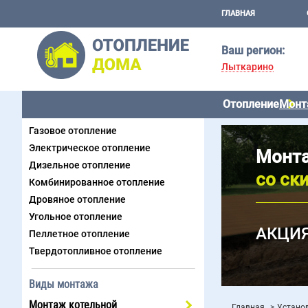
ГЛАВНАЯ
Ваш регион:
Лыткарино
Отопление
Монт
Виды отопления
Газовое отопление
Электрическое отопление
Монта
Дизельное отопление
со ск
Комбинированное отопление
Дровяное отопление
Угольное отопление
АКЦИЯ
Пеллетное отопление
Твердотопливное отопление
Виды монтажа
Монтаж котельной
Главная
Устано