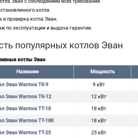
отла Эван с соблюдением всех требований.
становленного котла.
 и проверка котла Эван.
ж по эксплуатации и выдача гарантии.
сть популярных котлов Эван
ливные котлы Эван
Название
Мощность
ел Эван Warmos TK-9
9 кВт
ел Эван Warmos TK-12
12 кВт
ел Эван Warmos TT-18
18 кВт
ел Эван Warmos TT-18К
18 кВт
ел Эван Warmos TT-25
25 кВт