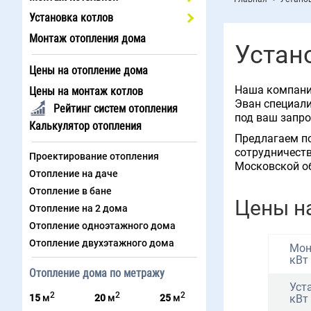
Установка котлов
Монтаж отопления дома
Устан
Цены на отопление дома
Наша компания
Цены на монтаж котлов
Эван специал
Рейтинг систем отопления
под ваш запро
Калькулятор отопления
Предлагаем по
сотрудничеств
Проектирование отопления
Московской об
Отопление на даче
Отопление в бане
Цены н
Отопление на 2 дома
Отопление одноэтажного дома
Отопление двухэтажного дома
Мон
кВт
Отопление дома по метражу
Уст
2
2
2
15
м
20
м
25
м
кВт