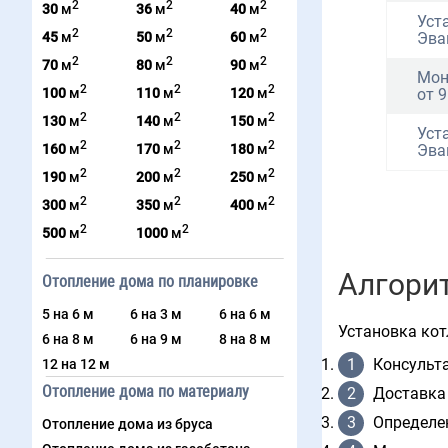
2
2
2
30
м
36
м
40
м
Уст
2
2
2
45
м
50
м
60
м
Эва
2
2
2
70
м
80
м
90
м
Мон
2
2
2
100
м
110
м
120
м
от 9
2
2
2
130
м
140
м
150
м
Уст
2
2
2
160
м
170
м
180
м
Эва
2
2
2
190
м
200
м
250
м
2
2
2
300
м
350
м
400
м
2
2
500
м
1000
м
Алгори
Отопление дома по планировке
5 на 6 м
6 на 3 м
6 на 6 м
Установка кот
6 на 8 м
6 на 9 м
8 на 8 м
12 на 12 м
Консульта
Отопление дома по материалу
Доставка
Определе
Отопление дома из бруса