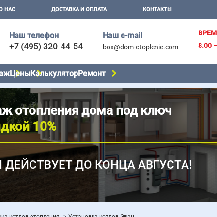
О НАС
ДОСТАВКА И ОПЛАТА
КОНТАКТЫ
ВРЕМ
Наш телефон
Наш e-mail
+7 (495) 320-44-54
8.00 
box@dom-otoplenie.com
аж
Цены
Калькулятор
Ремонт
ж отопления дома под ключ
идкой 10%
 ДЕЙСТВУЕТ ДО КОНЦА АВГУСТА!
вка котлов отопления
Установка котлов Эван