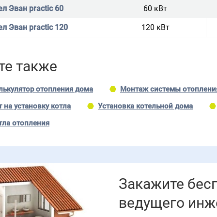
л Эван practic 60
60 кВт
ел Эван practic 120
120 кВт
те также
лькулятор отопления дома
Монтаж системы отоплени
 на установку котла
Установка котельной дома
тла отопления
Закажите бес
ведущего инж