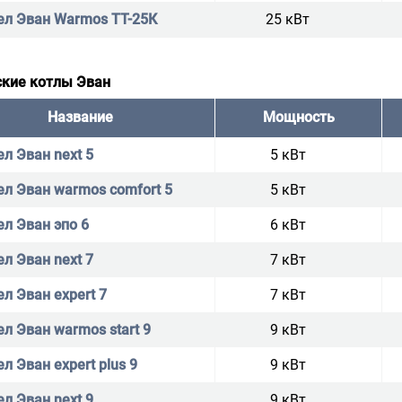
ел Эван Warmos TT-25К
25 кВт
ские котлы Эван
Название
Мощность
ел Эван next 5
5 кВт
ел Эван warmos comfort 5
5 кВт
ел Эван эпо 6
6 кВт
ел Эван next 7
7 кВт
ел Эван expert 7
7 кВт
ел Эван warmos start 9
9 кВт
л Эван expert plus 9
9 кВт
ел Эван next 9
9 кВт