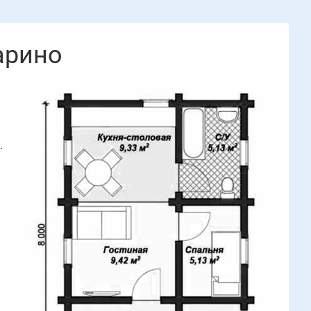
арино
.