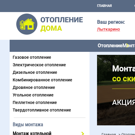
ГЛАВНАЯ
Ваш регион:
Лыткарино
Отопление
Монт
Виды отопления
Газовое отопление
Электрическое отопление
Монта
Дизельное отопление
со ск
Комбинированное отопление
Дровяное отопление
Угольное отопление
АКЦИЯ
Пеллетное отопление
Твердотопливное отопление
Виды монтажа
Монтаж котельной
Главная
Отоплен