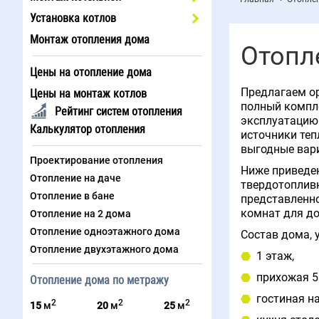
Установка котлов
Монтаж отопления дома
Отопл
Цены на отопление дома
Предлагаем ор
Цены на монтаж котлов
полный компле
Рейтинг систем отопления
эксплуатацию 
Калькулятор отопления
источники теп
выгодные вари
Проектирование отопления
Ниже приведен
Отопление на даче
твердотопливн
Отопление в бане
представленно
комнат для до
Отопление на 2 дома
Отопление одноэтажного дома
Состав дома, 
Отопление двухэтажного дома
1 этаж,
прихожая 5.
Отопление дома по метражу
гостиная на
2
2
2
15
м
20
м
25
м