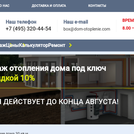
О НАС
ДОСТАВКА И ОПЛАТА
КОНТАКТЫ
ВРЕМ
Наш телефон
Наш e-mail
+7 (495) 320-44-54
8.00 
box@dom-otoplenie.com
аж
Цены
Калькулятор
Ремонт
ж отопления дома под ключ
идкой 10%
 ДЕЙСТВУЕТ ДО КОНЦА АВГУСТА!
ие дома 30 кв м