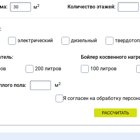
2
ма:
Количество этажей:
м
:
электрический
дизельный
твердото
тель:
Бойлер косвенного нагр
ров
200 литров
100 литров
2
лого пола:
м
Я согласен на обработку персо