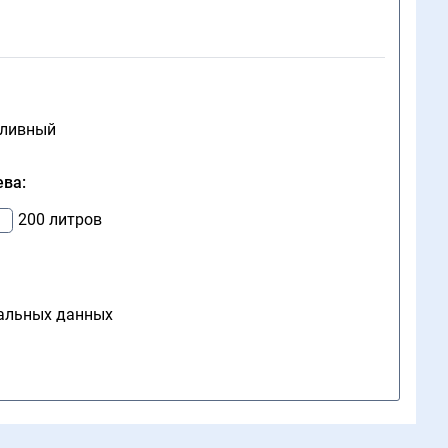
пливный
ева:
200 литров
нальных данных