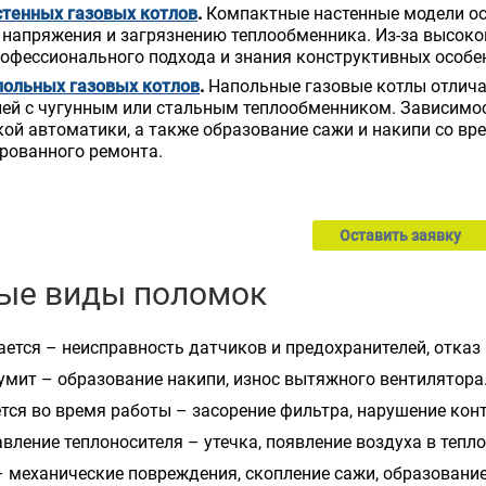
стенных газовых котлов
.
Компактные настенные модели осо
напряжения и загрязнению теплообменника. Из-за высоко
офессионального подхода и знания конструктивных особен
польных газовых котлов
.
Напольные газовые котлы отлич
ей с чугунным или стальным теплообменником. Зависимос
ой автоматики, а также образование сажи и накипи со вре
рованного ремонта.
Оставить заявку
ые виды поломок
ется – неисправность датчиков и предохранителей, отказ 
мит – образование накипи, износ вытяжного вентилятора
ся во время работы – засорение фильтра, нарушение конта
вление теплоносителя – утечка, появление воздуха в тепл
– механические повреждения, скопление сажи, образование