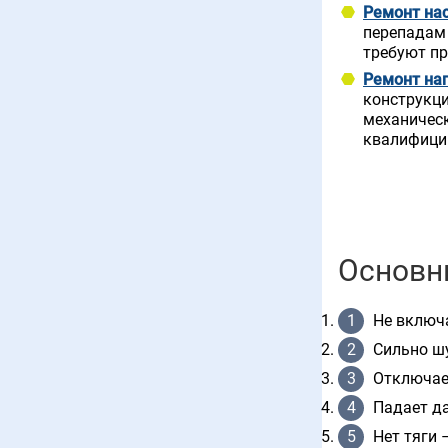
Ремонт на
перепадам 
требуют пр
Ремонт на
конструкци
механическ
квалифици
Основн
Не включа
Сильно шу
Отключает
Падает да
Нет тяги 