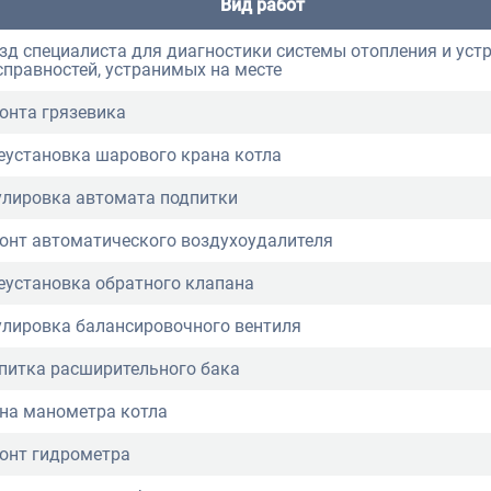
Вид работ
зд специалиста для диагностики системы отопления и уст
справностей, устранимых на месте
онта грязевика
еустановка шарового крана котла
улировка автомата подпитки
онт автоматического воздухоудалителя
еустановка обратного клапана
улировка балансировочного вентиля
питка расширительного бака
на манометра котла
онт гидрометра