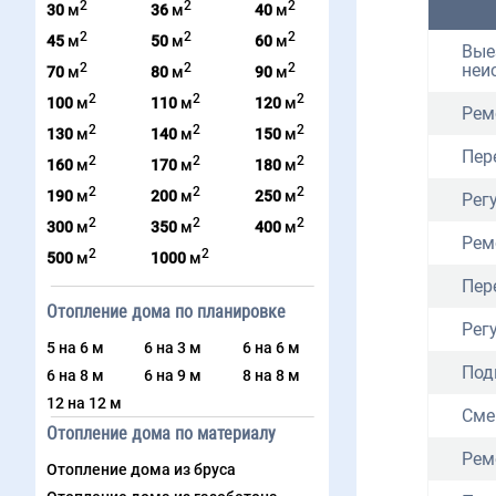
2
2
2
30
м
36
м
40
м
2
2
2
45
м
50
м
60
м
Вые
2
2
2
неи
70
м
80
м
90
м
2
2
2
100
м
110
м
120
м
Рем
2
2
2
130
м
140
м
150
м
Пер
2
2
2
160
м
170
м
180
м
2
2
2
190
м
200
м
250
м
Рег
2
2
2
300
м
350
м
400
м
Рем
2
2
500
м
1000
м
Пер
Отопление дома по планировке
Рег
5 на 6 м
6 на 3 м
6 на 6 м
Под
6 на 8 м
6 на 9 м
8 на 8 м
12 на 12 м
Сме
Отопление дома по материалу
Рем
Отопление дома из бруса