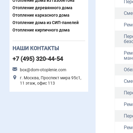
Отопление дома из газобетона
Пер
Отопление деревянного дома
Сме
Отопление каркасного дома
Отопление дома из СИП-панелей
Рем
Отопление кирпичного дома
Пер
без
НАШИ КОНТАКТЫ
Рем
+7 (495) 320-44-54
ман
Обе
box@dom-otoplenie.com
г. Москва, Проспект мира 95с1,
Сме
11 этаж, офис 113
Пер
Рем
Пер
Рем