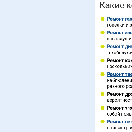
Какие 
Ремонт газ
горелки и 
Ремонт эле
завоздушив
Ремонт ди
техобслужи
Ремонт ко
нескольких
Ремонт тв
наблюдения
разного ро
Ремонт др
вероятнос
Ремонт уг
собой появ
Ремонт пе
присмотр и