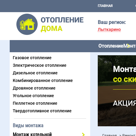
ГЛАВНАЯ
Ваш регион:
Лыткарино
Отопление
Монт
Виды отопления
Газовое отопление
Электрическое отопление
Монта
Дизельное отопление
со ск
Комбинированное отопление
Дровяное отопление
Угольное отопление
АКЦИЯ
Пеллетное отопление
Твердотопливное отопление
Виды монтажа
Монтаж котельной
Главная
Ремонт