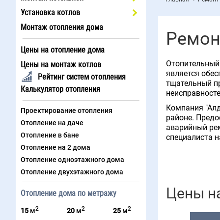
Установка котлов
Монтаж отопления дома
Ремон
Цены на отопление дома
Отопительный 
Цены на монтаж котлов
является обес
Рейтинг систем отопления
тщательный пр
Калькулятор отопления
неисправносте
Компания "Алд
Проектирование отопления
районе. Предо
Отопление на даче
аварийный ре
Отопление в бане
специалиста н
Отопление на 2 дома
Отопление одноэтажного дома
Отопление двухэтажного дома
Цены н
Отопление дома по метражу
2
2
2
15
м
20
м
25
м