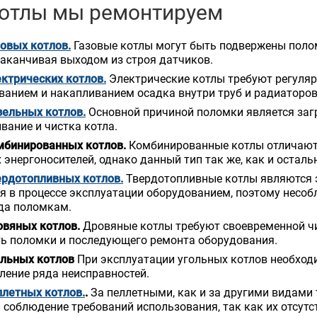
котлы мы ремонтируем
овых котлов.
Газовые котлы могут быть подвержены полом
заканчивая выходом из строя датчиков.
ктрических котлов.
Электрические котлы требуют регуляр
анием и накапливанием осадка внутри труб и радиаторов
зельных котлов.
Основной причиной поломки является заг
вание и чистка котла.
мбинированных котлов.
Комбинированные котлы отличаютс
 энергоносителей, однако данный тип так же, как и оста
ердотопливных котлов.
Твердотопливные котлы являются 
 в процессе эксплуатации оборудованием, поэтому несоб
да поломкам.
овяных котлов.
Дровяные котлы требуют своевременной чи
ть поломки и последующего ремонта оборудования.
ольных котлов
При эксплуатации угольных котлов необходи
ление ряда неисправностей.
ллетных котлов.
.
За пеллетными, как и за другими видами
 соблюдение требований использования, так как их отсутс